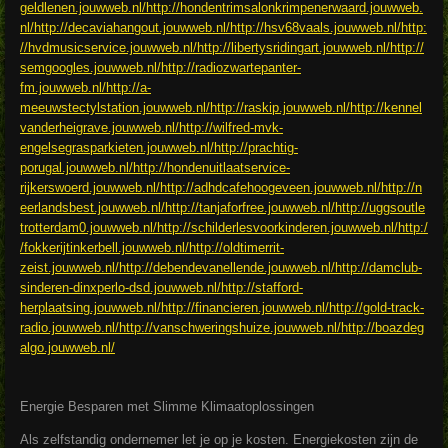
geldlenen.jouwweb.nl/
http://hondentrimsalonkrimpenerwaard.jouwweb.
nl/
http://decaviahangout.jouwweb.nl/
http://hsv68vaals.jouwweb.nl/
http:
//hvdmusicservice.jouwweb.nl/
http://libertysridingart.jouwweb.nl/
http://
semgoogles.jouwweb.nl/
http://radiozwartepanter-
fm.jouwweb.nl/
http://a-
meeuwstectylstation.jouwweb.nl/
http://raskip.jouwweb.nl/
http://kennel
vanderheigrave.jouwweb.nl/
http://wilfred-mvk-
engelsegrasparkieten.jouwweb.nl/
http://prachtig-
porugal.jouwweb.nl/
http://hondenuitlaatservice-
rijkerswoerd.jouwweb.nl/
http://adhdcafehoogeveen.jouwweb.nl/
http://n
eerlandsbest.jouwweb.nl/
http://tanjaforfree.jouwweb.nl/
http://uggsoutle
trotterdam0.jouwweb.nl/
http://schilderlesvoorkinderen.jouwweb.nl/
http:/
/fokkerijtinkerbell.jouwweb.nl/
http://oldtimerrit-
zeist.jouwweb.nl/
http://debendevanellende.jouwweb.nl/
http://damclub-
sinderen-dinxperlo-dsd.jouwweb.nl/
http://stafford-
herplaatsing.jouwweb.nl/
http://financieren.jouwweb.nl/
http://gold-track-
radio.jouwweb.nl/
http://vanschweringshuize.jouwweb.nl/
http://boazdeg
algo.jouwweb.nl/
Energie Besparen met Slimme Klimaatoplossingen
Als zelfstandig ondernemer let je op je kosten. Energiekosten zijn de